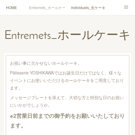
HOME
Entremets_ホールケーキ
Individuels_生ケーキ
Gâteaux secs_焼菓子
Coffrets Cadeaux_詰合せ
Entremets_ホールケーキ
Macarons_マカロン
Boutique_店鋪
お祝い事に欠かせないホールケーキ。
Pâtisserie YOSHIKAWAではお誕生日だけではなく、様々な
イベントにお使いいただけるホールケーキをご用意しており
ます。
メッセージプレートを添えて、大切な方と特別な日のお祝い
にいかがでしょうか。
※2営業日前までの御予約をお願いいたしており
ます。