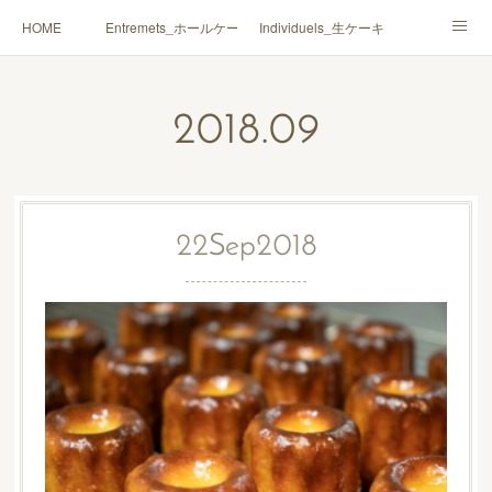
HOME
Entremets_ホールケーキ
Individuels_生ケーキ
Gâteaux secs_焼菓子
Coffrets Cadeaux_詰合せ
2018
.
09
Macarons_マカロン
Boutique_店鋪
22
Sep
2018