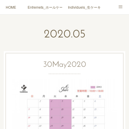
HOME
Entremets_ホールケーキ
Individuels_生ケーキ
Gâteaux secs_焼菓子
Coffrets Cadeaux_詰合せ
2020
.
05
Macarons_マカロン
Boutique_店鋪
30
May
2020