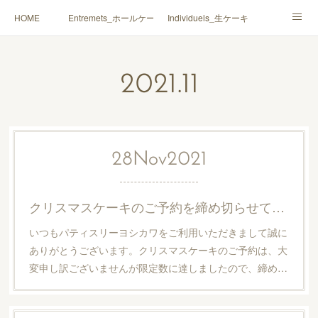
HOME
Entremets_ホールケーキ
Individuels_生ケーキ
Gâteaux secs_焼菓子
Coffrets Cadeaux_詰合せ
2021
.
11
Macarons_マカロン
Boutique_店鋪
28
Nov
2021
クリスマスケーキのご予約を締め切らせていただきました
いつもパティスリーヨシカワをご利用いただきまして誠に
ありがとうございます。クリスマスケーキのご予約は、大
変申し訳ございませんが限定数に達しましたので、締め…