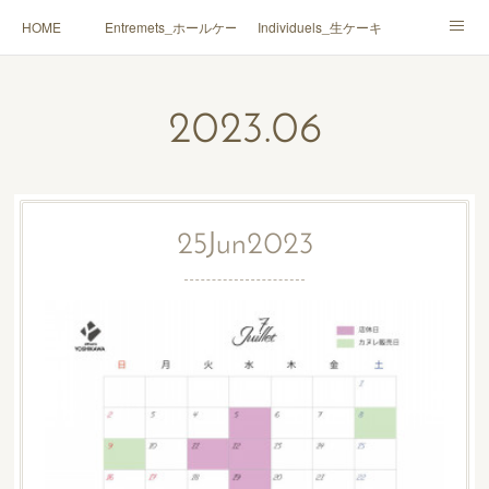
HOME
Entremets_ホールケーキ
Individuels_生ケーキ
Gâteaux secs_焼菓子
Coffrets Cadeaux_詰合せ
2023
.
06
Macarons_マカロン
Boutique_店鋪
25
Jun
2023