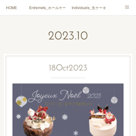
HOME
Entremets_ホールケーキ
Individuels_生ケーキ
Gâteaux secs_焼菓子
Coffrets Cadeaux_詰合せ
2023
.
10
Macarons_マカロン
Boutique_店鋪
18
Oct
2023