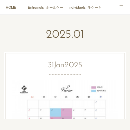
HOME
Entremets_ホールケーキ
Individuels_生ケーキ
Gâteaux secs_焼菓子
Coffrets Cadeaux_詰合せ
2025
.
01
Macarons_マカロン
Boutique_店鋪
31
Jan
2025