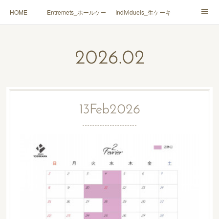
HOME
Entremets_ホールケーキ
Individuels_生ケーキ
Gâteaux secs_焼菓子
Coffrets Cadeaux_詰合せ
2026
.
02
Macarons_マカロン
Boutique_店鋪
13
Feb
2026