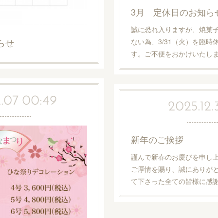
3月 定休日のお知ら
誠に恐れ入りますが、焼菓
らせ
ない為、3/31（火）を臨
す。ご不便をおかけいたし
.07 00:49
2025.12.
新年のご挨拶
謹んで新春のお慶びを申し
ご厚情を賜り、誠にありが
て下さった全ての皆様に感