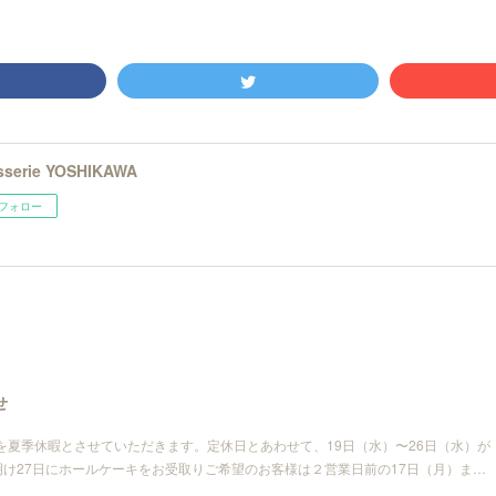
isserie YOSHIKAWA
フォロー
せ
）を夏季休暇とさせていただきます。定休日とあわせて、19日（水）〜26日（水）が
け27日にホールケーキをお受取りご希望のお客様は２営業日前の17日（月）ま…