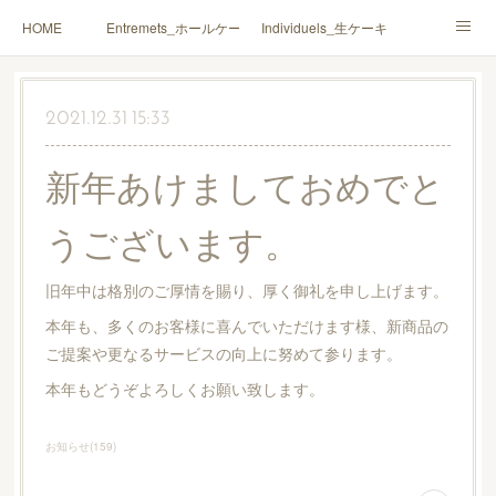
HOME
Entremets_ホールケーキ
Individuels_生ケーキ
Gâteaux secs_焼菓子
Coffrets Cadeaux_詰合せ
2021.12.31 15:33
Macarons_マカロン
Boutique_店鋪
新年あけましておめでと
うございます。
旧年中は格別のご厚情を賜り、厚く御礼を申し上げます。
本年も、多くのお客様に喜んでいただけます様、新商品の
ご提案や更なるサービスの向上に努めて参ります。
本年もどうぞよろしくお願い致します。
お知らせ
(
159
)