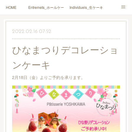
HOME
Entremets_ホールケーキ
Individuels_生ケーキ
Gâteaux secs_焼菓子
Coffrets Cadeaux_詰合せ
2022.02.16 07:52
Macarons_マカロン
Boutique_店鋪
ひなまつりデコレーショ
ンケーキ
2月18日（金）よりご予約を承ります。