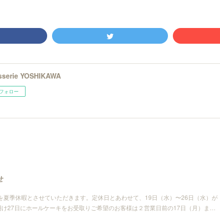
isserie YOSHIKAWA
フォロー
せ
）を夏季休暇とさせていただきます。定休日とあわせて、19日（水）〜26日（水）が
け27日にホールケーキをお受取りご希望のお客様は２営業日前の17日（月）ま…