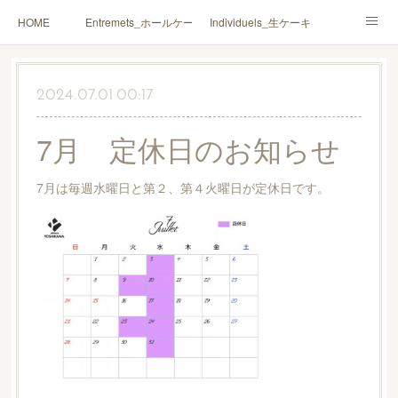
HOME
Entremets_ホールケーキ
Individuels_生ケーキ
Gâteaux secs_焼菓子
Coffrets Cadeaux_詰合せ
2024.07.01 00:17
Macarons_マカロン
Boutique_店鋪
7月 定休日のお知らせ
7月は毎週水曜日と第２、第４火曜日が定休日です。