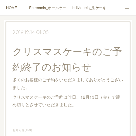
HOME
Entremets_ホールケーキ
Individuels_生ケーキ
Gâteaux secs_焼菓子
Coffrets Cadeaux_詰合せ
2019.12.14 01:05
Macarons_マカロン
Boutique_店鋪
クリスマスケーキのご予
約終了のお知らせ
多くのお客様のご予約をいただきましてありがとうござい
ました。
クリスマスケーキのご予約は昨日、12月13日（金）で締
め切りとさせていただきました。
お知らせ
(
159
)