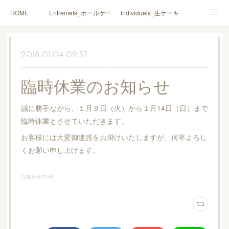
HOME
Entremets_ホールケーキ
Individuels_生ケーキ
Gâteaux secs_焼菓子
Coffrets Cadeaux_詰合せ
2018.01.04 09:57
Macarons_マカロン
Boutique_店鋪
臨時休業のお知らせ
誠に勝手ながら、１月９日（火）から１月14日（日）まで
臨時休業とさせていただきます。
お客様には大変御迷惑をお掛けいたしますが、何卒よろし
くお願い申し上げます。
お知らせ
(
159
)