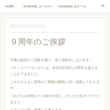
HOME
Entremets_ホールケーキ
Individuels_生ケーキ
Gâteaux secs_焼菓子
Coffrets Cadeaux_詰合せ
2025.09.25 00:00
Macarons_マカロン
Boutique_店鋪
９周年のご挨拶
平素は格別のご高配を賜り、厚く御礼申し上げます。
パティスリーヨシカワ は、本日9月25日に9周年を迎える
ことができました。
これもひとえに皆様のご愛顧の賜物と深く感謝しておりま
す。
これからも皆様とのご縁を大切に、さらにお喜びいただけ
るよう
スタッフ一同、精進して参ります。